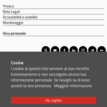
Privacy
Note Legali
Accessibilità e usabilità
Monitoraggio
Area personale
Cookie
Corso di laurea triennale in Ingegneria gestionale
I cookie di questo sito servono al suo corretto
© Copyright 2012-2026 Università degli Studi di Firenze UNIFI
funzionamento e non raccolgono alcuna tua
P.IVA/Cod.Fis 01279680480
informazione personale. Se navighi su di esso
accetti la loro presenza.
Maggiori informazioni
Via di S. Marta, 3 - 50139 Firenze (FI)
Tel: +39 055 2758999
Email:
scuola(AT)ingegneria.unifi.it
Ho capito
Redazione Web