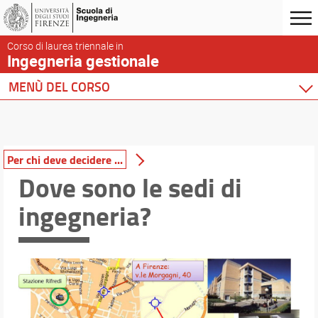
Corso di laurea triennale in
Ingegneria gestionale
MENÙ DEL CORSO
Home
Corso di studio
Per chi deve decidere ...
Per chi deve decidere ...
Presentazione del corso
Dove sono le sedi di
Sedi e strutture
ingegneria?
Per iscriversi
Per laurearsi
Proseguire dopo la laurea
Qualità
Comitato di Indirizzo
Suggerimenti e Reclami